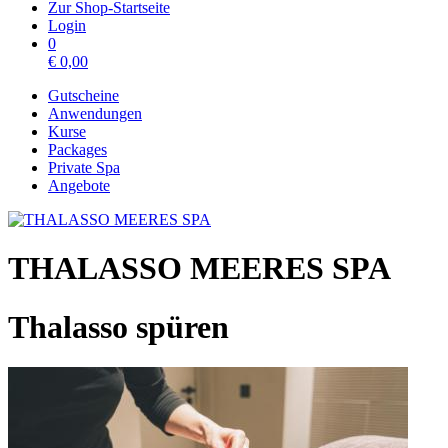
Zur Shop-Startseite
Login
0
€
0,00
Gutscheine
Anwendungen
Kurse
Packages
Private Spa
Angebote
THALASSO MEERES SPA
Thalasso spüren